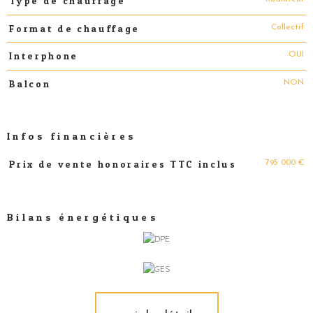
Type de chauffage
Collectif
Format de chauffage
OUI
Interphone
NON
Balcon
Infos financières
795 000 €
Prix de vente honoraires TTC inclus
Caractéristiques
Valeurs
Bilans énergétiques