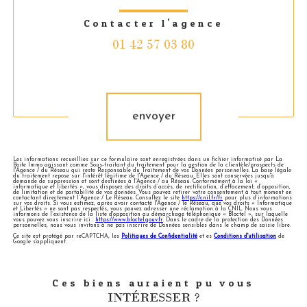
Contacter l'agence
01 42 57 03 80
Validation
envoyer
Les informations recueillies sur ce formulaire sont enregistrées dans un fichier informatisé par La
Boite Immo agissant comme Sous-traitant du traitement pour la gestion de la clientèle/prospects de
l'Agence / du Réseau qui reste Responsable du Traitement de vos Données personnelles. La base légale
du traitement repose sur l'intérêt légitime de l'Agence / du Réseau. Elles sont conservées jusqu'à
demande de suppression et sont destinées à l'Agence / au Réseau. Conformément à la loi «
informatique et libertés », vous disposez des droits d’accès, de rectification, d’effacement, d’opposition,
de limitation et de portabilité de vos données. Vous pouvez retirer votre consentement à tout moment en
contactant directement l’Agence / Le Réseau. Consultez le site
https://cnil.fr/fr
pour plus d’informations
sur vos droits. Si vous estimez, après avoir contacté l'Agence / le Réseau, que vos droits « Informatique
et Libertés » ne sont pas respectés, vous pouvez adresser une réclamation à la CNIL. Nous vous
informons de l’existence de la liste d'opposition au démarchage téléphonique « Bloctel », sur laquelle
vous pouvez vous inscrire ici :
https://www.bloctel.gouv.fr
. Dans le cadre de la protection des Données
personnelles, nous vous invitons à ne pas inscrire de Données sensibles dans le champ de saisie libre.
Ce site est protégé par reCAPTCHA, les
Politiques de Confidentialité
et es
Conditions d'utilisation
de
Google s'appliquent.
Ces biens auraient pu vous
INTÉRESSER ?