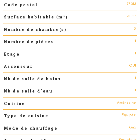
75018
Code postal
Caractéristiques
Valeurs
81 m²
Surface habitable (m²)
3
Nombre de chambre(s)
4
Nombre de pièces
1
Etage
OUI
Ascenseur
1
Nb de salle de bains
1
Nb de salle d'eau
Américaine
Cuisine
Equipée
Type de cuisine
Gaz
Mode de chauffage
Radiateur