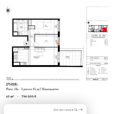
voir le bien
(75018)
Paris 18e - 3 pièces 65 m2 Montmartre
65 m²
-
794 000 €
On en reste là