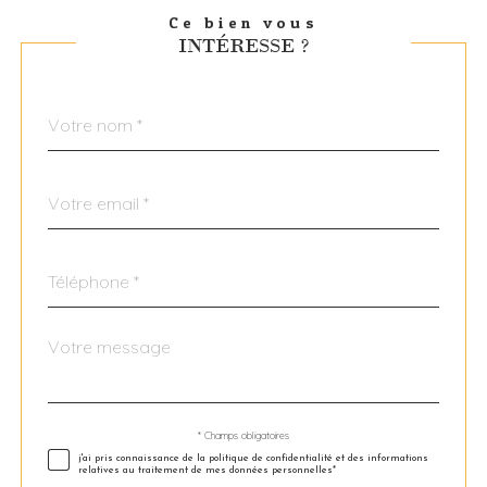
Ce bien vous
INTÉRESSE ?
Nom
Fieldset
*
par
défaut
email
*
Téléphone
*
Message
Fieldset
*
par
défaut
Validation
* Champs obligatoires
j'ai pris connaissance de la politique de confidentialité et des informations
relatives au traitement de mes données personnelles*