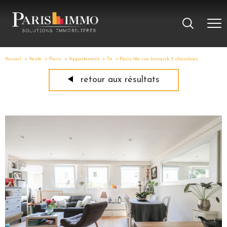
Accueil
Vente
Paris
Appartement
T4
Paris 18e rue lamarck 3 chambres
retour aux résultats