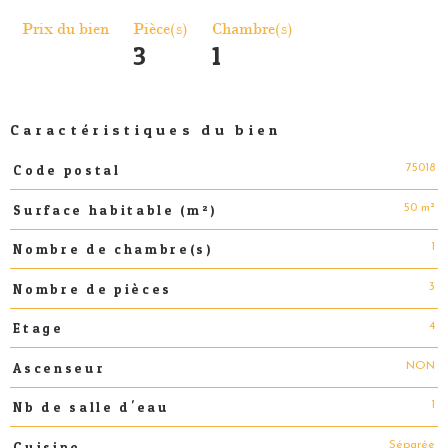
Prix du bien
Pièce(s)
Chambre(s)
3
1
Caractéristiques du bien
75018
Code postal
Caractéristiques
Valeurs
50 m²
Surface habitable (m²)
1
Nombre de chambre(s)
3
Nombre de pièces
4
Etage
NON
Ascenseur
1
Nb de salle d'eau
Séparée
Cuisine