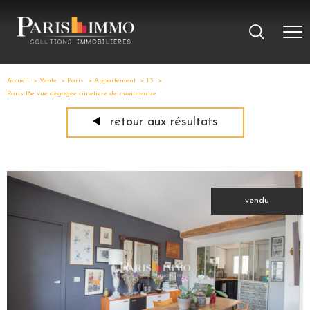
Accueil
Vente
Paris
Appartement
T3
Paris 18e vue degagee cimetiere de montmartre
retour aux résultats
vendu