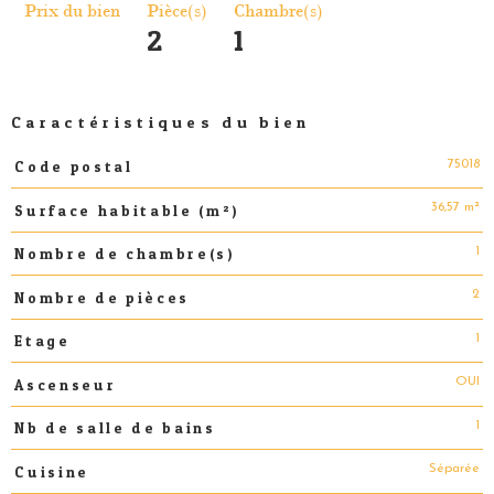
Prix du bien
Pièce(s)
Chambre(s)
2
1
Caractéristiques du bien
75018
Code postal
Caractéristiques
Valeurs
36,57 m²
Surface habitable (m²)
1
Nombre de chambre(s)
2
Nombre de pièces
1
Etage
OUI
Ascenseur
1
Nb de salle de bains
Séparée
Cuisine