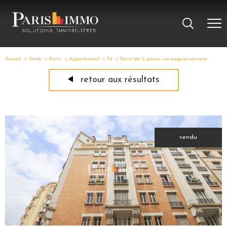
Accueil
Vente
Paris
Appartement
T2
Paris 18e 2 pieces rue eugene carriere
retour aux résultats
vendu