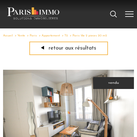
Accueil
Vente
Paris
Appartement
T2
Paris 18e 2 pieces 20 m2
retour aux résultats
vendu