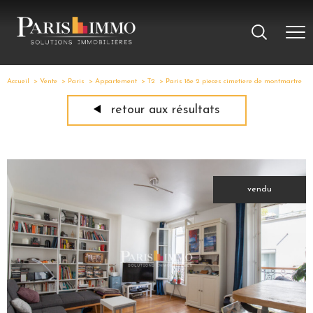
Accueil
Vente
Paris
Appartement
T2
Paris 18e 2 pieces cimetiere de montmartre
retour aux résultats
vendu