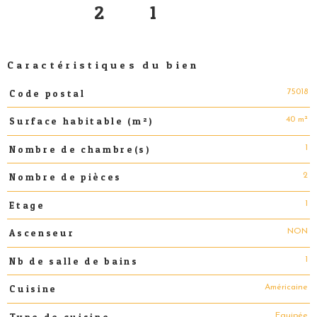
2
1
Caractéristiques du bien
75018
Code postal
Caractéristiques
Valeurs
40 m²
Surface habitable (m²)
1
Nombre de chambre(s)
2
Nombre de pièces
1
Etage
NON
Ascenseur
1
Nb de salle de bains
Américaine
Cuisine
Equipée
Type de cuisine