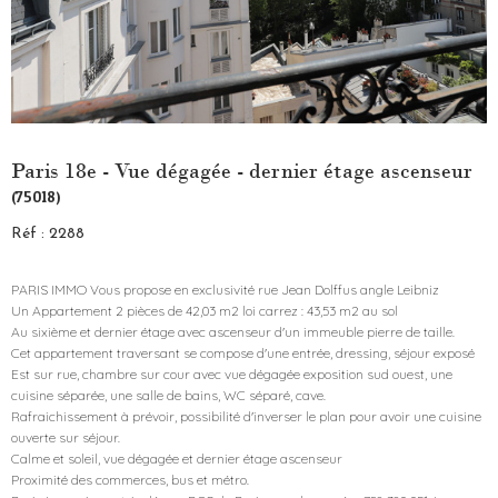
Paris 18e - Vue dégagée - dernier étage ascenseur
(75018)
Réf : 2288
PARIS IMMO Vous propose en exclusivité rue Jean Dolffus angle Leibniz
Un Appartement 2 pièces de 42,03 m2 loi carrez : 43,53 m2 au sol
Au sixième et dernier étage avec ascenseur d'un immeuble pierre de taille.
Cet appartement traversant se compose d'une entrée, dressing, séjour exposé
Est sur rue, chambre sur cour avec vue dégagée exposition sud ouest, une
cuisine séparée, une salle de bains, WC séparé, cave.
Rafraichissement à prévoir, possibilité d'inverser le plan pour avoir une cuisine
ouverte sur séjour.
Calme et soleil, vue dégagée et dernier étage ascenseur
Proximité des commerces, bus et métro.