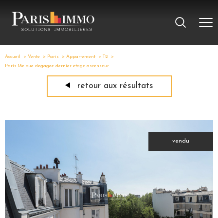
Accueil
Vente
Paris
Appartement
T2
Paris 18e vue degagee dernier etage ascenseur
retour aux résultats
vendu