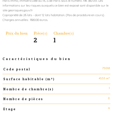
Paris Immo, immatriculée au RCS de Paris sous le numéro 798 380 051. Les
informations sur les risques auxquels ce bien est exposé sont disponible sur le
site georisques.gouv.fr
Copropriété de 26 lots - dont 12 lots habitation. (Pas de procédure en cours).
Prix du bien
Pièce(s)
Chambre(s)
2
1
Caractéristiques du bien
75018
Code postal
Caractéristiques
Valeurs
43,53 m²
Surface habitable (m²)
1
Nombre de chambre(s)
2
Nombre de pièces
6
Etage