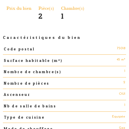
Prix du bien
Pièce(s)
Chambre(s)
2
1
Caractéristiques du bien
75018
Code postal
Caractéristiques
Valeurs
45 m²
Surface habitable (m²)
1
Nombre de chambre(s)
2
Nombre de pièces
OUI
Ascenseur
1
Nb de salle de bains
Equipée
Type de cuisine
Gaz
Mode de chauffage