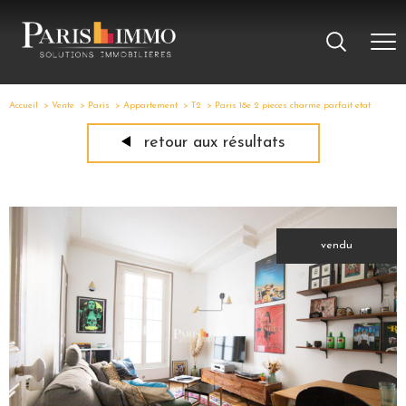
Accueil
Vente
Paris
Appartement
T2
Paris 18e 2 pieces charme parfait etat
retour aux résultats
vendu